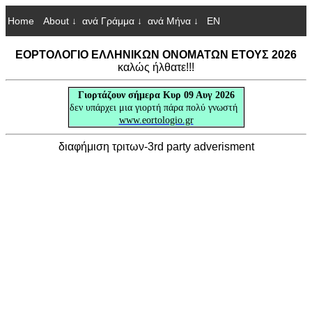
Home
About ↓
ανά Γράμμα ↓
ανά Μήνα ↓
EN
ΕΟΡΤΟΛΟΓΙΟ ΕΛΛΗΝΙΚΩΝ ΟΝΟΜΑΤΩΝ ΕΤΟΥΣ 2026
καλώς ήλθατε!!!
Γιορτάζουν
σήμερα Κυρ 09 Αυγ 2026
δεν υπάρχει μια γιορτή πάρα πολύ γνωστή
www.eortologio.gr
διαφήμιση τριτων-3rd party adverisment