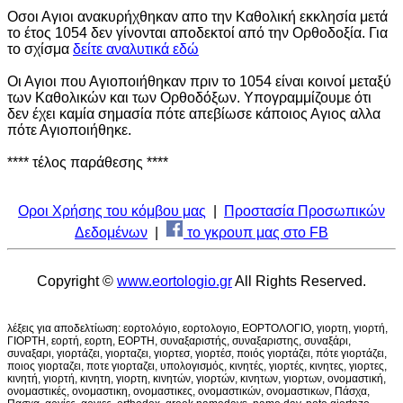
Οσοι Αγιοι ανακυρήχθηκαν απο την Καθολική εκκλησία μετά
το έτος 1054 δεν γίνονται αποδεκτοί από την Ορθοδοξία. Για
το σχίσμα
δείτε αναλυτικά εδώ
Οι Αγιοι που Αγιοποιήθηκαν πριν το 1054 είναι κοινοί μεταξύ
των Καθολικών και των Ορθοδόξων. Υπογραμμίζουμε ότι
δεν έχει καμία σημασία πότε απεβίωσε κάποιος Αγιος αλλα
πότε Αγιοποιήθηκε.
**** τέλος παράθεσης ****
Οροι Χρήσης του κόμβου μας
|
Προστασία Προσωπικών
Δεδομένων
|
το γκρουπ μας στο FB
Copyright ©
www.eortologio.gr
All Rights Reserved.
λέξεις για αποδελτίωση: εορτολόγιο, εορτολογιο, ΕΟΡΤΟΛΟΓΙΟ, γιορτη, γιορτή,
ΓΙΟΡΤΗ, εορτή, εορτη, ΕΟΡΤΗ, συναξαριστής, συναξαριστης, συναξάρι,
συναξαρι, γιορτάζει, γιορταζει, γιορτεσ, γιορτέσ, ποιός γιορτάζει, πότε γιορτάζει,
ποιος γιορταζει, ποτε γιορταζει, υπολογισμός, κινητές, γιορτές, κινητες, γιορτες,
κινητή, γιορτή, κινητη, γιορτη, κινητών, γιορτών, κινητων, γιορτων, ονομαστική,
ονομαστικές, ονομαστικη, ονομαστικες, ονομαστικών, ονομαστικων, Πάσχα,