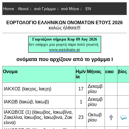
Home
About ↓
ανά Γράμμα ↓
ανά Μήνα ↓
EN
ΕΟΡΤΟΛΟΓΙΟ ΕΛΛΗΝΙΚΩΝ ΟΝΟΜΑΤΩΝ ΕΤΟΥΣ 2026
καλώς ήλθατε!!!
Γιορτάζουν
σήμερα Κυρ 09 Αυγ 2026
δεν υπάρχει μια γιορτή πάρα πολύ γνωστή
www.eortologio.gr
ονόματα που αρχίζουν από το γράμμα Ι
Ονομα
Ημ/ν
Μήνας
εικο
βίος
ία
Δεκεμβ
ΙΑΚΧΟΣ (Ιακχος, Ιακχη)
17
ρίου
Δεκεμβ
ΙΑΚΩΒ (Ιακώβ, Ιακωβ)
1
ρίου
ΙΑΚΩΒΟΣ (1) (Ιάκωβος, Ιακωβίνα,
Οκτωβ
Ζακελίνα, Ιακωβος, Ιακωβινα, Ζακ
23
ρίου
ελινα)