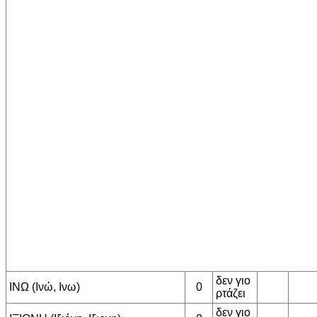
δεν γιο
ΙΝΩ (Ινώ, Ινω)
0
ρτάζει
δεν γιο