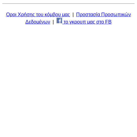
Οροι Χρήσης του κόμβου μας
|
Προστασία Προσωπικών
Δεδομένων
|
το γκρουπ μας στο FB