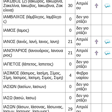
ΙΑΚΩΒΟΣ (2) (Ιάκωβος, Ιακωβίνα,
Απριλί
Ζακελίνα, Ιακωβος, Ιακωβινα, Ζακ
30
ου
ελινα)
ΙΑΜΒΛΙΧΟΣ (Ιάμβλιχος, Ιαμβλιχο
δεν γιο
0
ς)
ρτάζει
δεν γιο
ΙΑΜΟΣ (Ιαμος)
0
ρτάζει
Απριλί
ΙΑΝΟΣ (Ιανός, Ιανή, Ιανος, Ιανη)
21
ου
ΙΑΝΟΥΑΡΙΟΣ (Ιανουάριος, Ιανουα
Απριλί
21
ριος)
ου
δεν γιο
ΙΑΠΕΤΟΣ (Ιάπετος, Ιαπετος)
0
ρτάζει
ΙΑΣΙΜΟΣ (Ιάσιμος, Ιασίμη, Σίμος,
Φεβρο
4
Σίμη, Ιασιμος, Ιασιμη, Σιμος, Σιμη)
υαρίου
δεν γιο
ΙΑΣΙΩΝ (Ιασίων, Ιασιων)
0
ρτάζει
δεν γιο
ΙΑΣΩ (Ιασώ, Ιασω)
0
ρτάζει
ΙΑΣΩΝ (Ιάσων, Ιάσονας, Ιάσωνας,
Απριλί
29
Ιασων, Ιασονας, Ιασωνας)
ου